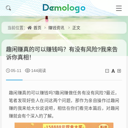
首页
赚钱资讯
正文
当前位置：
趣闲赚真的可以赚钱吗？有没有风险?我来告
诉你真相！
05-11
144阅读
趣闲赚真的可以赚钱吗?趣闲赚做任务有没有风险?最近，
笔者发现好些人在问这两个问题，那作为亲自操作过趣闲
赚的我来给大伙说说吧，相信在你们看完本篇后，对趣闲
赚就会有个深入的了解。