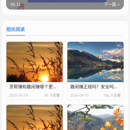
05-11
下一篇 »
相关阅读
赏帮赚和趣闲赚哪个更好用？普通人真实对比测评
趣闲赚正规吗？安全吗？2026真实收益与提现实测
2026-06-19
97 人在看
2026-06-15
142 人在看