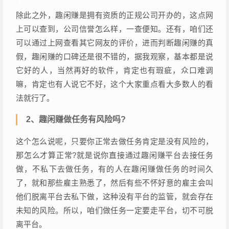
除此之外，趣闲赚是拥有资质的正规公司开办的，这点网
上可以查到，公司信誉怎么样，一查便知。还有，咱们还
可以通过上网查看其它网友的评价，进而判断趣闲赚的真
假，趣闲赚的口碑还是很不错的，据我观察，基本都是说
它好的人，当然再好的软件，肯定也有瑕疵，众口难调
嘛，肯定也有人说它不好，这个大家重点看大多数人的看
法就行了。
2、趣闲赚做任务有风险吗?
这个怎么说呢，只要你正常去做任务肯定是没有风险的，
那怎么才算正常?就是说你直接通过趣闲赚平台去接任务
做，不私下去做任务，有的人在趣闲赚做任务的时间久
了，就和那些雇主熟悉了，然后有些不怀好意的雇主会叫
他们脱离平台去私下做，这种没有平台的监管，就会存在
未知的风险。所以，咱们做任务一定要走平台，切不可脱
离平台。