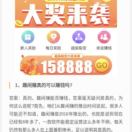
1、趣闲赚真的可以赚钱吗?
答案：真的。趣闲赚能否赚钱，答案毫无疑问是真的，为
何这么说呢?首先，咱们从趣闲赚的推出时间说起，很多人
可能还不知道，趣闲赚是2016年推出的，也就是说到现在
已经有8年多了，一款软件能稳定运营这么多年不倒，每天
仍然有那么多人在上面兼职挣米，足以说明其是真的。