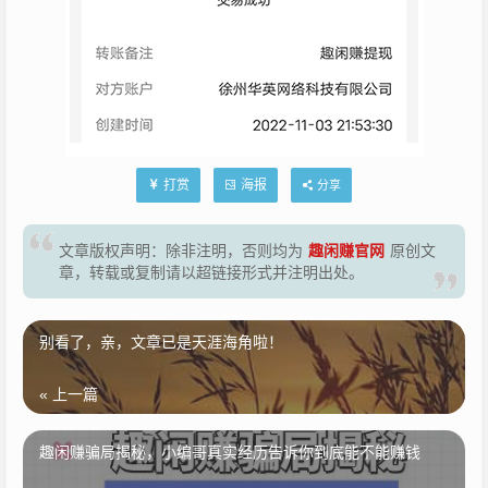
打赏
海报
分享
趣闲赚官网
文章版权声明：除非注明，否则均为
原创文
章，转载或复制请以超链接形式并注明出处。
别看了，亲，文章已是天涯海角啦！
« 上一篇
趣闲赚骗局揭秘，小编哥真实经历告诉你到底能不能赚钱